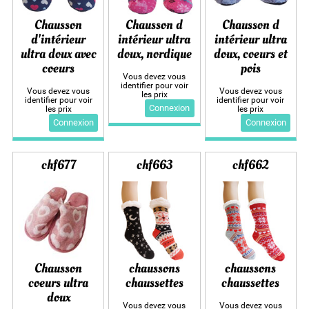
Chausson
Chausson d
Chausson d
d'intérieur
intérieur ultra
intérieur ultra
ultra doux avec
doux, nordique
doux, coeurs et
coeurs
pois
Vous devez vous
identifier pour voir
Vous devez vous
Vous devez vous
les prix
identifier pour voir
identifier pour voir
Connexion
les prix
les prix
Connexion
Connexion
chf677
chf663
chf662
Chausson
chaussons
chaussons
coeurs ultra
chaussettes
chaussettes
doux
Vous devez vous
Vous devez vous