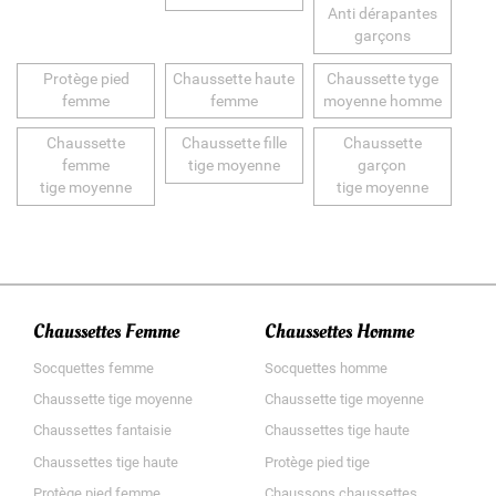
Anti dérapantes
garçons
Protège pied
Chaussette haute
Chaussette tyge
femme
femme
moyenne homme
Chaussette
Chaussette fille
Chaussette
femme
tige moyenne
garçon
tige moyenne
tige moyenne
Chaussettes Femme
Chaussettes Homme
Socquettes femme
Socquettes homme
Chaussette tige moyenne
Chaussette tige moyenne
Chaussettes fantaisie
Chaussettes tige haute
Chaussettes tige haute
Protège pied tige
Protège pied femme
Chaussons chaussettes