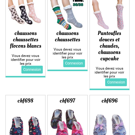
chaussons
chaussons
Pantoufles
chaussettes
chaussettes
douces et
flocons blancs
chaudes,
Vous devez vous
chaussons
identifier pour voir
Vous devez vous
cupcake
les prix
identifier pour voir
Connexion
les prix
Vous devez vous
Connexion
identifier pour voir
les prix
Connexion
chf698
chf697
chf696