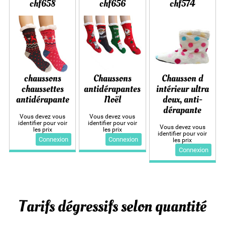
chf658
chf656
chf574
chaussons
Chaussons
Chausson d
chaussettes
antidérapantes
intérieur ultra
antidérapante
Noël
doux, anti-
dérapante
Vous devez vous
Vous devez vous
identifier pour voir
identifier pour voir
Vous devez vous
les prix
les prix
identifier pour voir
Connexion
Connexion
les prix
Connexion
Tarifs dégressifs selon quantité