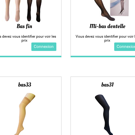
Bas fin
Mi-bas dentelle
 devez vous identifier pour voir les
Vous devez vous identifier pour voir 
prix
prix
Connexion
Connexio
bas33
bas31