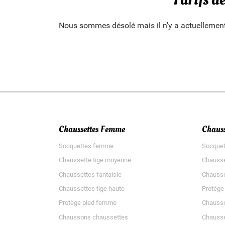
Nous sommes désolé mais il n'y a actuellement 
Chaussettes Femme
Chaus
Socquettes femme
Socque
Chaussette tige moyenne
Chausse
Chaussettes fantaisie
Chausse
Chaussettes tige haute
Protège 
Protège pied femme
Chausso
Chaussons chaussettes
Chausse