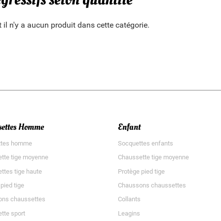
il n'y a aucun produit dans cette catégorie.
settes Homme
Enfant
ttes homme
Socquettes enfants
tte tige moyenne
Chaussette tige moyenne
ttes tige haute
Protège pied tige
pied tige
Chaussons chaussettes
ns chaussettes
Collants
tte sport
Leagins