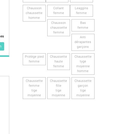
Chausson
Collant
Leaggins
chaussette
femme
femme
homme
Chausson
Bas
chaussette
femme
femme
les
Anti
dérapantes
n
garçons
Protège pied
Chaussette
Chaussette
femme
haute
tyge
femme
moyenne
homme
Chaussette
Chaussette
Chaussette
femme
fille
garçon
tige
tige
tige
moyenne
moyenne
moyenne