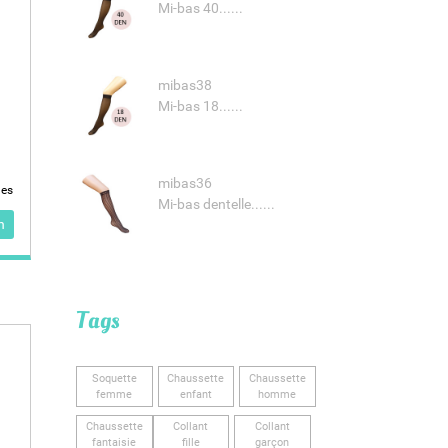
Mi-bas 40......
mibas38
Mi-bas 18......
mibas36
les
Mi-bas dentelle......
n
Tags
Soquette
Chaussette
Chaussette
femme
enfant
homme
Chaussette
Collant
Collant
fantaisie
fille
garçon