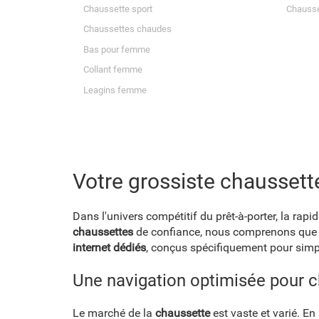
Chaussette sport
Chausse
Chaussettes chaudes
Bas pour femme
Collant femme
Leagins femme
Votre grossiste chausset
Dans l'univers compétitif du prêt-à-porter, la ra
chaussettes
de confiance, nous comprenons que vo
internet dédiés
, conçus spécifiquement pour simpli
Une navigation optimisée pour 
Le marché de la
chaussette
est vaste et varié. En