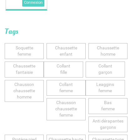
Connexion
Tags
Soquette
Chaussette
Chaussette
femme
enfant
homme
Chaussette
Collant
Collant
fantaisie
fille
garçon
Chausson
Collant
Leaggins
chaussette
femme
femme
homme
Chausson
Bas
chaussette
femme
femme
Anti dérapantes
garçons
Protège pied
Chaussette haute
Chaussette tyge